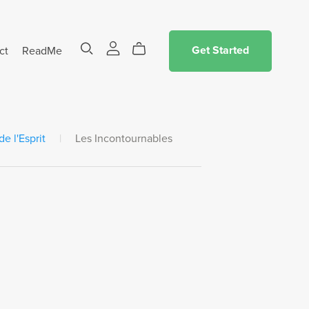
ct
ReadMe
Get Started
e l'Esprit
|
Les Incontournables