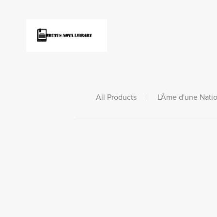
All Products
|
L'Âme d'une Nati